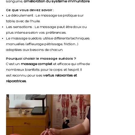
sanguine,
amélioration du
système immunitaire
.
Ce que vous devez savoir :
Le déroulement : Le massage se pratique
sur
table, avec de l’huile.
Les sensations : Le massage peut être doux
ou
plus intense selon vos préférences.
Le massage suédois utilise différente
techniques
manuelles (effleurage
pétrissage, friction...)
adaptées aux besoins
de chacun.
Pourquoi choisir le massage suédois ?
C'est un
massage complet
et efficace qui offre de
nombreux bienfaits pour le corps et l'esprit. Il
est reconnu pour ses
vertus relaxantes et
réparatrices
.