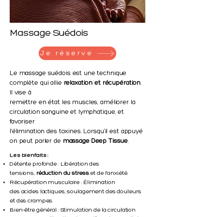
Massage Suédois
Je réserve
Le massage suédois est une technique
complète qui allie
relaxation et récupération
.
Il vise à
remettre en état les muscles, améliorer la
circulation sanguine et lymphatique, et
favoriser
l'élimination des toxines. Lorsqu’il est appuyé
on peut parler de
massage Deep Tissue
.
Les bienfaits :
Détente profonde : Libération des
tensions,
réduction du stress
et de l'anxiété.
Récupération musculaire : Élimination
des
acides lactiques, soulagement des douleurs
et des crampes.
Bien-être général : Stimulation de la
circulation